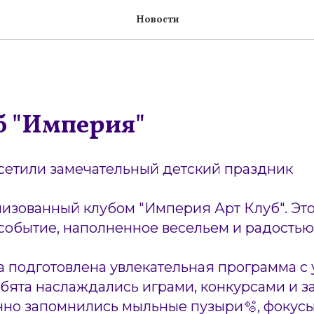
Новости
б "Империя"
сетили замечательный детский праздник
низованный клубом "Империя Арт Клуб". Эт
событие, наполненное весельем и радостью
а подготовлена увлекательная программа с
бята наслаждались играми, конкурсами и з
нно запомнились мыльные пузыри🫧, фокусы