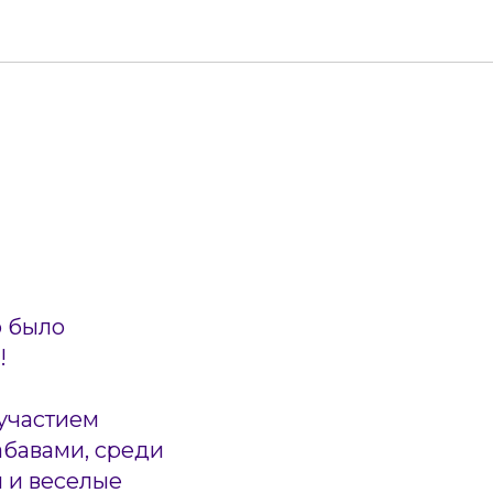
о было
!
 участием
абавами, среди
 и веселые