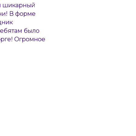
ли шикарный
ни! В форме
дник
Ребятам было
орге! Огромное