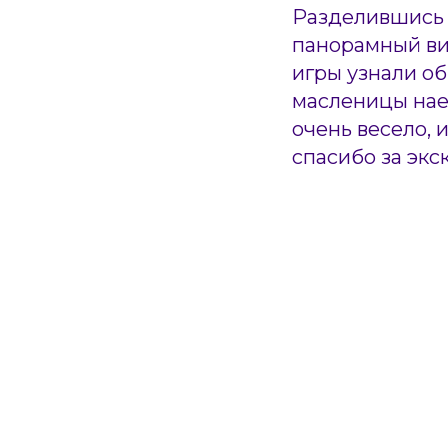
Разделившись 
панорамный вид
игры узнали об
масленицы наел
очень весело, 
спасибо за экс