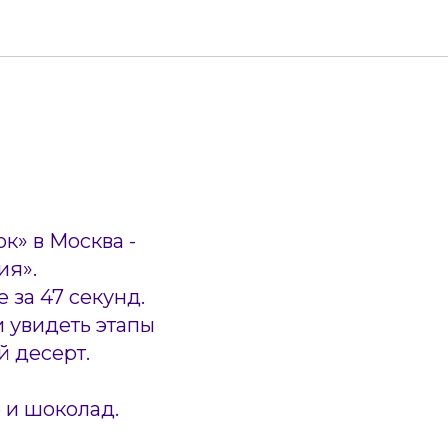
к» в Москва -
ия».
за 47 секунд.
и увидеть этапы
й десерт.
 и шоколад.